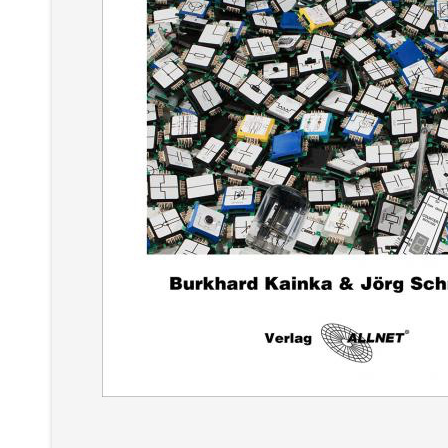
Apple Mac Pro
Apple Mac Pro 3,0 GHz 8-Core Intel Xeon
(refurbished)
Weiterlesen...
AppleCare
AppleCare Protection Plan (Garantieverlängerung