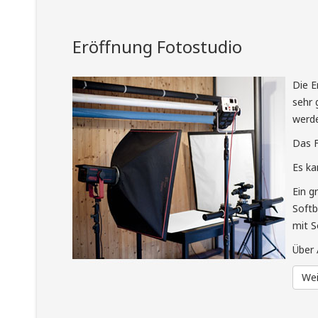
auf 3 Jahre Garantie)
Eröffnung Fotostudio
Weiterlesen...
Die E
sehr 
werde
Das F
Es ka
Büro
Ein g
Softb
Büro Warenwirtschafts- und Content-
mit S
Management-System auf Basis von 4th
Dimension
Über 
Wei
Weiterlesen...