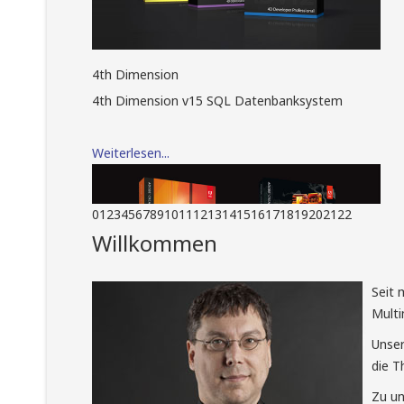
4th Dimension
4th Dimension v15 SQL Datenbanksystem
Weiterlesen...
0
1
2
3
4
5
6
7
8
9
10
11
12
13
14
15
16
17
18
19
20
21
22
Willkommen
Seit 
Multi
Adobe Creative Suite
Unser
Adobe Creative Suite Design Standard und
die T
Adobe Creative Suite Master Collection
Zu un