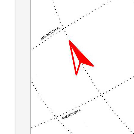
Agfeo Systemtelefon
Agfeo Systemtelefon mit Systemtelefon-
Erweiterung
Weiterlesen...
Apple iPad
Apple iPad