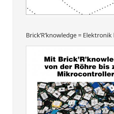
Weiterlesen...
Brick’R’knowledge = Elektronik
Apple iWork
Apple iWork (Pages, Numbers Keynote)
Weiterlesen...