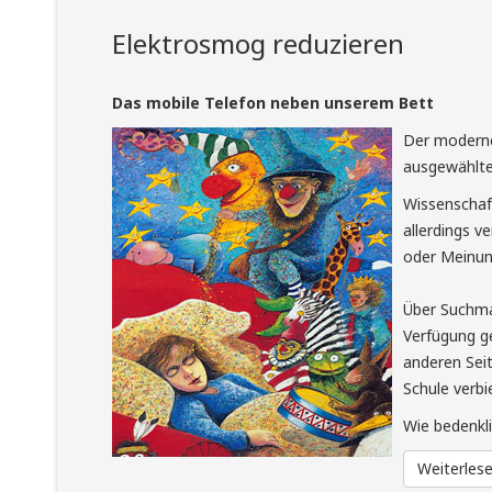
Elektrosmog reduzieren
Das mobile Telefon neben unserem Bett
Der moderne
Denon AV Receiver
ausgewählte 
Denon AVR-4810 Surround 11.3 Receiver
Wissenschaf
allerdings v
Weiterlesen...
oder Meinun
Über Suchmas
Verfügung ge
anderen Seit
Schule verbi
Wie bedenkl
Fotostudio
Weiterles