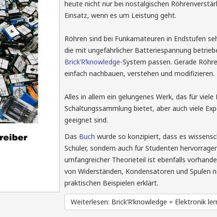
heute nicht nur bei nostalgischen Röhrenverstär
Einsatz, wenn es um Leistung geht.
Röhren sind bei Funkamateuren in Endstufen seh
die mit ungefährlicher Batteriespannung betrie
Brick’R’knowledge
-System passen. Gerade Röhren
einfach nachbauen, verstehen und modifizieren.
Alles in allem ein gelungenes Werk, das für viele
Schaltungssammlung bietet, aber auch viele Exp
geeignet sind.
Das
Buch
wurde so konzipiert, dass es wissensch
Schüler, sondern auch für Studenten hervorragend 
umfangreicher Theorieteil ist ebenfalls vorhande
von Widerständen, Kondensatoren und Spulen not
praktischen Beispielen erklärt.
Weiterlesen: Brick’R’knowledge = Elektronik le